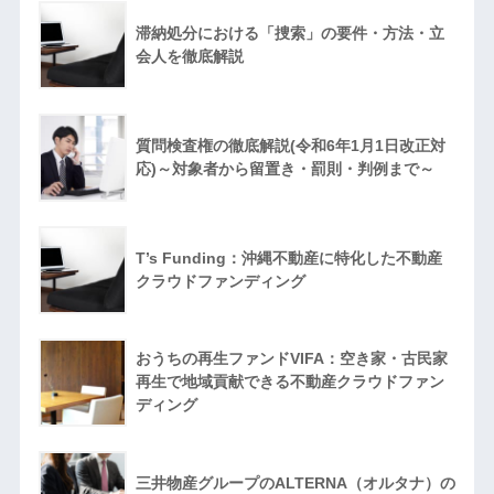
滞納処分における「捜索」の要件・方法・立
会人を徹底解説
質問検査権の徹底解説(令和6年1月1日改正対
応)～対象者から留置き・罰則・判例まで～
T’s Funding：沖縄不動産に特化した不動産
クラウドファンディング
おうちの再生ファンドVIFA：空き家・古民家
再生で地域貢献できる不動産クラウドファン
ディング
三井物産グループのALTERNA（オルタナ）の