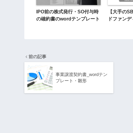
IPO前の株式発行・SO付与時
【大手のS
の確約書のwordテンプレート
ドファンデ
前の記事
事業譲渡契約書_wordテン
プレート・雛形