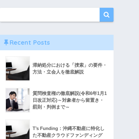
Recent Posts
滞納処分における「捜索」の要件・
方法・立会人を徹底解説
質問検査権の徹底解説(令和6年1月1
日改正対応)～対象者から留置き・
罰則・判例まで～
T’s Funding：沖縄不動産に特化し
た不動産クラウドファンディング