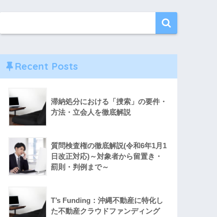
Recent Posts
滞納処分における「捜索」の要件・
方法・立会人を徹底解説
質問検査権の徹底解説(令和6年1月1
日改正対応)～対象者から留置き・
罰則・判例まで～
T’s Funding：沖縄不動産に特化し
た不動産クラウドファンディング