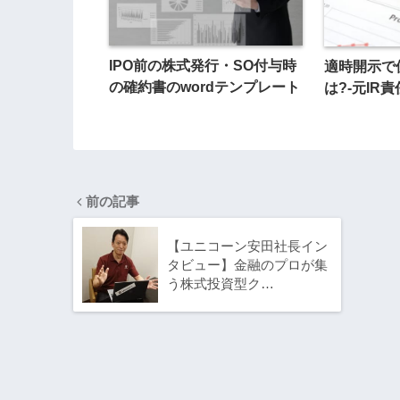
IPO前の株式発行・SO付与時
適時開示で使
の確約書のwordテンプレート
は?-元IR
前の記事
【ユニコーン安田社長イン
タビュー】金融のプロが集
う株式投資型ク…