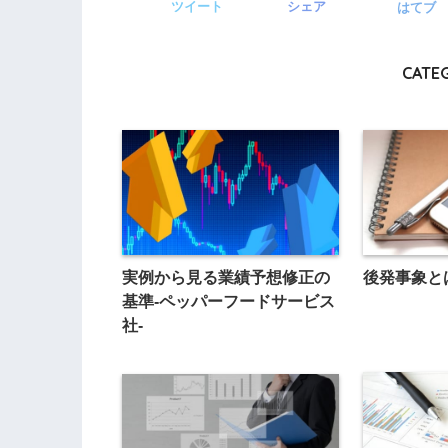
ツイート
シェア
はてブ
CATE
実例から見る業績予想修正の
後発事象と
基準-ペッパーフードサービス
社-