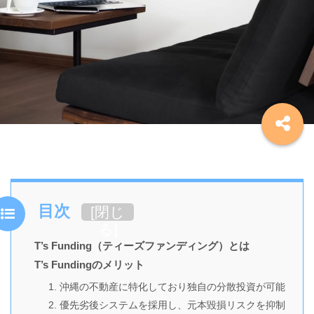
目次
[
閉じ
る
]
T’s Funding（ティーズファンディング）とは
T’s Fundingのメリット
1. 沖縄の不動産に特化しており独自の分散投資が可能
2. 優先劣後システムを採用し、元本毀損リスクを抑制