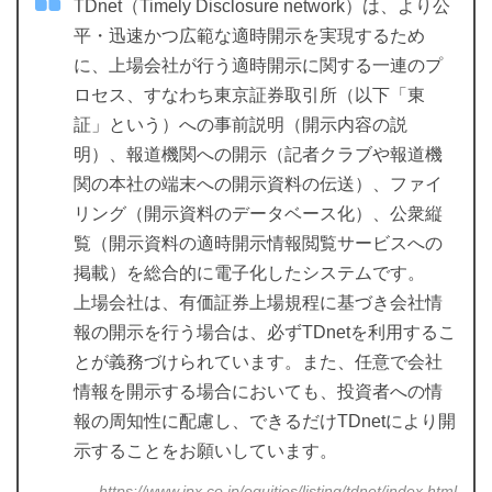
TDnet（Timely Disclosure network）は、より公
平・迅速かつ広範な適時開示を実現するため
に、上場会社が行う適時開示に関する一連のプ
ロセス、すなわち東京証券取引所（以下「東
証」という）への事前説明（開示内容の説
明）、報道機関への開示（記者クラブや報道機
関の本社の端末への開示資料の伝送）、ファイ
リング（開示資料のデータベース化）、公衆縦
覧（開示資料の適時開示情報閲覧サービスへの
掲載）を総合的に電子化したシステムです。
上場会社は、有価証券上場規程に基づき会社情
報の開示を行う場合は、必ずTDnetを利用するこ
とが義務づけられています。また、任意で会社
情報を開示する場合においても、投資者への情
報の周知性に配慮し、できるだけTDnetにより開
示することをお願いしています。
https://www.jpx.co.jp/equities/listing/tdnet/index.html