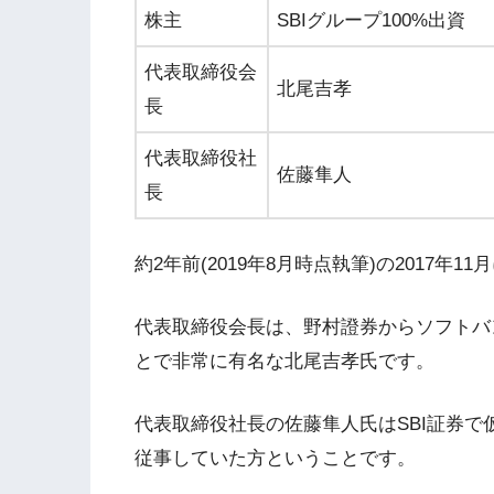
株主
SBIグループ100%出資
代表取締役会
北尾吉孝
長
代表取締役社
佐藤隼人
長
約2年前(2019年8月時点執筆)の2017年
代表取締役会長は、野村證券からソフトバ
とで非常に有名な北尾吉孝氏です。
代表取締役社長の佐藤隼人氏はSBI証券
従事していた方ということです。