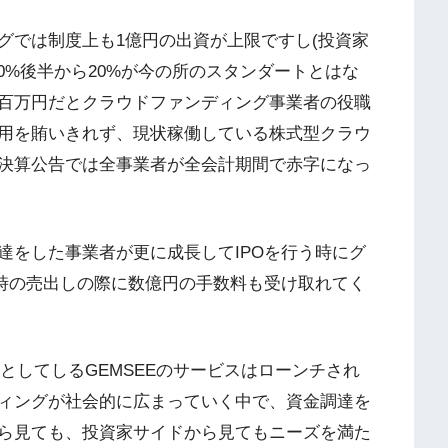
グでは制度上も1億円の出資が上限ですし(投資家
10%後半から20%が今の所のスタンダートとはな
百万円だとクラウドファンディング事業者の役職
用を賄いきれず、現状稼働している株式型クラウ
決算公告では全事業者が全会計期間で赤字になっ
達をした事業者が更に成長してIPOを行う時にグ
集時の売出しの際に数億円の手数料も受け取れてく
ける予定としてしるGEMSEEのサービスはローンチされ
ィングが社会的に広まっていく中で、資金調達を
ら見ても、投資家サイドから見てもニーズを満た