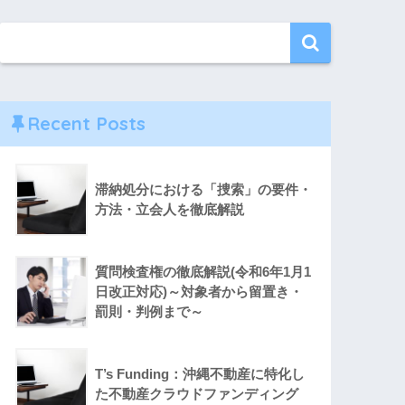
Recent Posts
滞納処分における「捜索」の要件・
方法・立会人を徹底解説
質問検査権の徹底解説(令和6年1月1
日改正対応)～対象者から留置き・
罰則・判例まで～
T’s Funding：沖縄不動産に特化し
た不動産クラウドファンディング