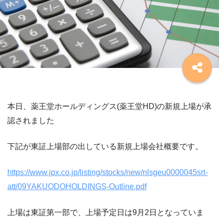
本日、薬王堂ホールディングス(薬王堂HD)の新規上場が承
認されました
下記が東証上場部の出している新規上場会社概要です。
https://www.jpx.co.jp/listing/stocks/new/nlsgeu0000045srt-
att/09YAKUODOHOLDINGS-Outline.pdf
上場は東証第一部で、上場予定日は9月2日となっていま